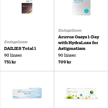
Endagslinser
Acuvue Oasys 1-Day
Endagslinser
with HydraLuxe for
DAILIES Total 1
Astigmatism
90 linser
90 linser
751 kr
709 kr