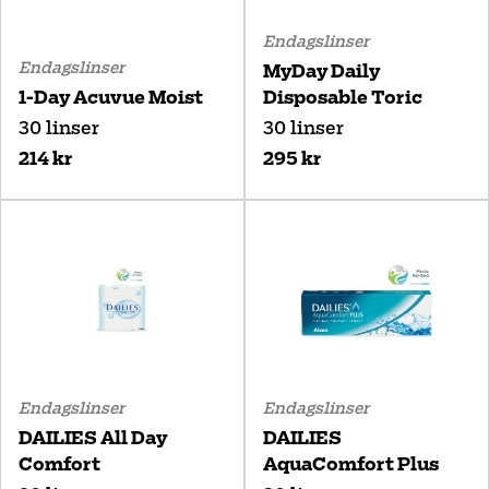
Endagslinser
Endagslinser
MyDay Daily
1-Day Acuvue Moist
Disposable Toric
30 linser
30 linser
214 kr
295 kr
Endagslinser
Endagslinser
DAILIES All Day
DAILIES
Comfort
AquaComfort Plus