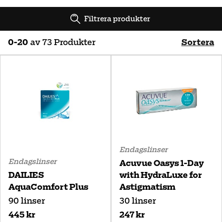
Filtrera produkter
0
-
20
av
73
Produkter
Sortera
Bästsäljare
Namn (A-Ö)
Namn (Ö-A)
Pris (Lågt till högt)
Pris (Högt till lågt)
Endagslinser
Endagslinser
Acuvue Oasys 1-Day
DAILIES
with HydraLuxe for
AquaComfort Plus
Astigmatism
90 linser
30 linser
445 kr
247 kr