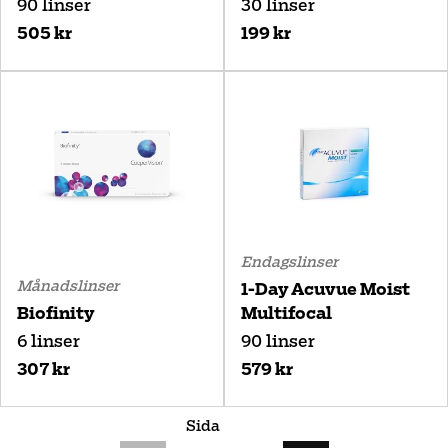
90 linser
30 linser
505 kr
199 kr
Endagslinser
Månadslinser
1-Day Acuvue Moist
Biofinity
Multifocal
6 linser
90 linser
307 kr
579 kr
Sida