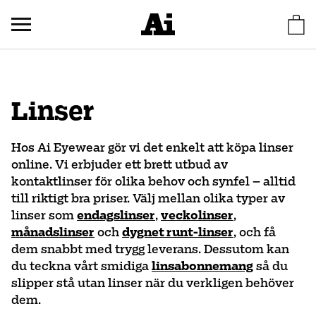
Linser
Hos Ai Eyewear gör vi det enkelt att köpa linser
online. Vi erbjuder ett brett utbud av
kontaktlinser för olika behov och synfel – alltid
till riktigt bra priser. Välj mellan olika typer av
linser som
endagslinser
,
veckolinser
,
månadslinser
och
dygnet runt-linser
, och få
dem snabbt med trygg leverans. Dessutom kan
du teckna vårt smidiga
linsabonnemang
så du
slipper stå utan linser när du verkligen behöver
dem.