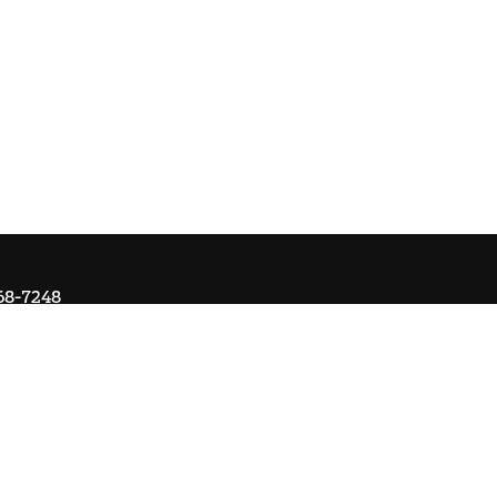
68-7248
Om Ai
Kontakta oss
Ångra köp
Registrera retur
Cookie-ins