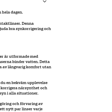
n hela dagen.
ntaktlinser. Denna
bjuda bra synkorrigering och
nser är utformade med
serna binder vatten. Detta
a av långvarig komfort utan
år du en bekväm upplevelse
t korrigera närsynthet och
yn i alla situationer.
öring och förvaring av
tt nytt par linser varje