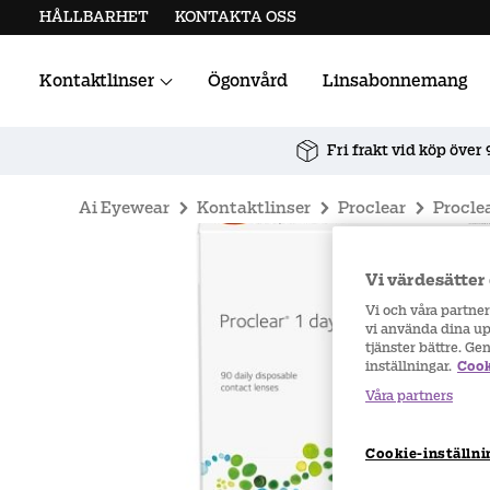
HÅLLBARHET
KONTAKTA OSS
Kontaktlinser
Ögonvård
Linsabonnemang
Alla kontaktlinser
Linstillbehör
Fri frakt vid köp över 
Ai Eyewear
Kontaktlinser
Proclear
Proclea
Vi värdesätter 
Vi och våra partne
vi använda dina upp
tjänster bättre. Ge
inställningar.
Cook
Våra partners
Cookie-inställni