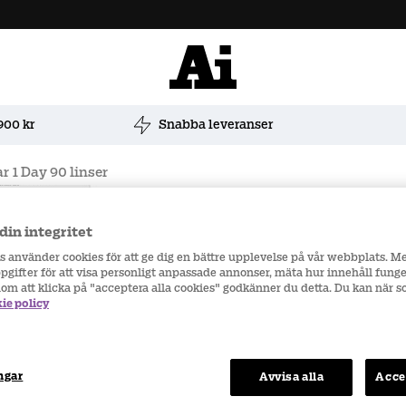
900 kr
Snabba leveranser
r 1 Day 90 linser
din integritet
Styckköp
rs använder cookies för att ge dig en bättre upplevelse på vår webbplats. M
gifter för att visa personligt anpassade annonser, mäta hur innehåll funge
nom att klicka på "acceptera alla cookies" godkänner du detta. Du kan när 
ie policy
Höger öga
ngar
Avvisa alla
Acce