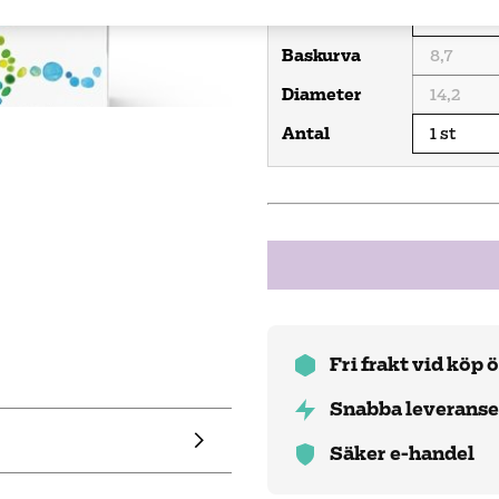
Styrka
Baskurva
Diameter
Antal
Fri frakt vid köp 
Snabba leveranse
Säker e-handel