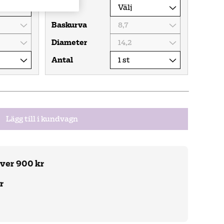
Styrka
Baskurva
Diameter
Antal
Lägg till i kundvagn
över 900 kr
r