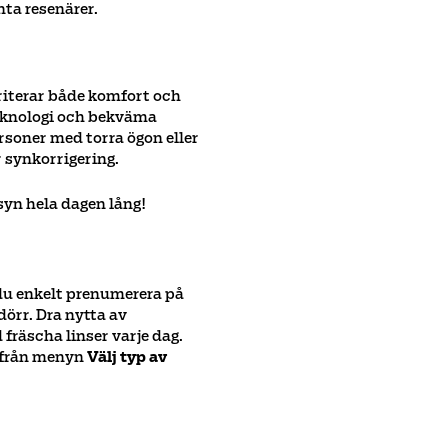
enta resenärer.
ioriterar både komfort och
teknologi och bekväma
ersoner med torra ögon eller
r synkorrigering.
syn hela dagen lång!
du enkelt prenumerera på
dörr. Dra nytta av
fräscha linser varje dag.
från menyn
Välj typ av