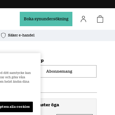
Boka synundersökning
Säker e-handel
1.
Välj typ av linsköp
Abonnemang
ed ditt samtycke kan
rar och göra våra
som helst ändra dina
2
.
Fyll i recept
Vänster öga
ptera alla cookies