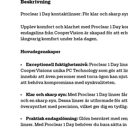
Beskrivning
Proclear 1 Day kontaktlinser: För klar och skarp sy
Upplev komfort och klarhet med Proclear 1 Day ko
endagslins från CooperVision är skapad för att er
långvarig komfort under hela dagen.
Huvudegenskaper
Exceptionell fuktighetsnivå:
Proclear 1 Day li
CooperVisions unika PC Technology som gör att lin
innebär att även personer med torra ögon kan njut
att behöva kompromissa med synkvaliteten.
Klar och skarp syn:
Med Proclear 1 Day linser f
och en skarp syn. Dessa linser är utformade för at
översynthet med precision, vilket ger dig en tydlig s
Praktisk endagslösning:
Glöm besväret med reng
linser. Med Proclear 1 Day behöver du bara sätta in e