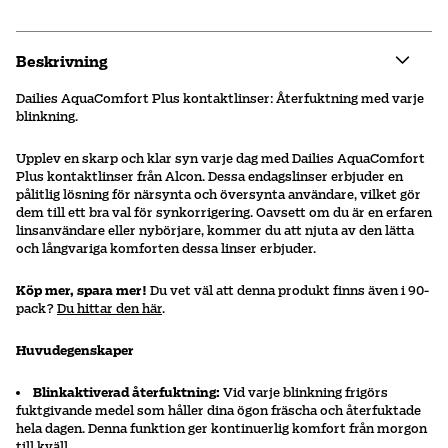
Beskrivning
Dailies AquaComfort Plus kontaktlinser: Återfuktning med varje
blinkning.
Upplev en skarp och klar syn varje dag med Dailies AquaComfort
Plus kontaktlinser från Alcon. Dessa endagslinser erbjuder en
pålitlig lösning för närsynta och översynta användare, vilket gör
dem till ett bra val för synkorrigering. Oavsett om du är en erfaren
linsanvändare eller nybörjare, kommer du att njuta av den lätta
och långvariga komforten dessa linser erbjuder.
Köp mer, spara mer!
Du vet väl att denna produkt finns även i 90-
pack?
Du hittar den här
.
Huvudegenskaper
Blinkaktiverad återfuktning:
Vid varje blinkning frigörs
fuktgivande medel som håller dina ögon fräscha och återfuktade
hela dagen. Denna funktion ger kontinuerlig komfort från morgon
till kväll.