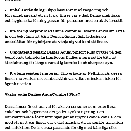
Enkel användning:
Slipp besväret med rengöring och
förvaring; använd ett nytt par linser varje dag. Denna praktiska
och hygieniska lösning passar för personer med en aktiv livsstil.
Bra för nybörjare:
Med tunna kanter är linserna enkla att sätta
in och bekväma att bära. Den användarvänliga designen
underlättar för nybörjare att vänja sig vid kontaktlinser.
Uppdaterad design:
Dailies AquaComfort Plus bygger på den
beprövade teknologin från Focus Dailies men med förbättrad
återfuktning för längre varaktig komfort och skarpare syn.
Proteinresistent material:
Tillverkade av Nelfilicon A, dessa
linser motverkar proteinbeläggningar vilket minskar risken för
ögonirritation.
Varför välja Dailies AquaComfort Plus?
Dessa linser är ett bra val för aktiva personer som prioriterar
enkelhet och hygien när det gäller synkorrigering. Den
blinkaktiverade återfuktningen ger en uppfriskande känsla, och
med ett nytt par linser varje dag minskar du risken för irritation
och infektion. De är också passande för dig med känsliga eller