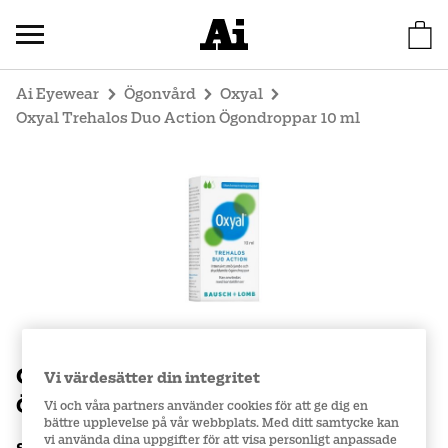
Ai Eyewear
Ögonvård
Oxyal
Oxyal Trehalos Duo Action Ögondroppar 10 ml
Oxyal Trehalos Duo Action
Vi värdesätter din integritet
Ögondroppar 10 ml
Vi och våra partners använder cookies för att ge dig en
bättre upplevelse på vår webbplats. Med ditt samtycke kan
vi använda dina uppgifter för att visa personligt anpassade