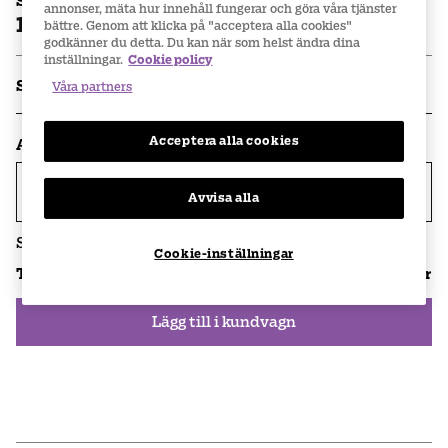
Styckpris
annonser, mäta hur innehåll fungerar och göra våra tjänster
122 kr
bättre. Genom att klicka på "acceptera alla cookies"
godkänner du detta. Du kan när som helst ändra dina
inställningar.
Cookie policy
Specifikationer
Våra partners
Acceptera alla cookies
Antal
Avvisa alla
Skickas inom
2-3
vardagar
Cookie-inställningar
Totalt
:
122 kr
Lägg till i kundvagn