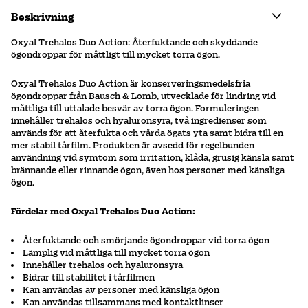
Beskrivning
Oxyal Trehalos Duo Action: Återfuktande och skyddande
ögondroppar för måttligt till mycket torra ögon.
Oxyal Trehalos Duo Action är konserveringsmedelsfria
ögondroppar från Bausch & Lomb, utvecklade för lindring vid
måttliga till uttalade besvär av torra ögon. Formuleringen
innehåller trehalos och hyaluronsyra, två ingredienser som
används för att återfukta och vårda ögats yta samt bidra till en
mer stabil tårfilm. Produkten är avsedd för regelbunden
användning vid symtom som irritation, klåda, grusig känsla samt
brännande eller rinnande ögon, även hos personer med känsliga
ögon.
Fördelar med Oxyal Trehalos Duo Action:
Återfuktande och smörjande ögondroppar vid torra ögon
Lämplig vid måttliga till mycket torra ögon
Innehåller trehalos och hyaluronsyra
Bidrar till stabilitet i tårfilmen
Kan användas av personer med känsliga ögon
Kan användas tillsammans med kontaktlinser