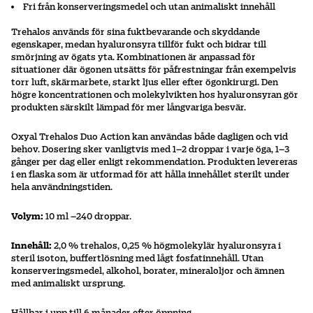
Fri från konserveringsmedel och utan animaliskt innehåll
Trehalos används för sina fuktbevarande och skyddande
egenskaper, medan hyaluronsyra tillför fukt och bidrar till
smörjning av ögats yta. Kombinationen är anpassad för
situationer där ögonen utsätts för påfrestningar från exempelvis
torr luft, skärmarbete, starkt ljus eller efter ögonkirurgi. Den
högre koncentrationen och molekylvikten hos hyaluronsyran gör
produkten särskilt lämpad för mer långvariga besvär.
Oxyal Trehalos Duo Action kan användas både dagligen och vid
behov. Dosering sker vanligtvis med 1–2 droppar i varje öga, 1–3
gånger per dag eller enligt rekommendation. Produkten levereras
i en flaska som är utformad för att hålla innehållet sterilt under
hela användningstiden.
Volym:
10 ml –240 droppar.
Innehåll:
2,0 % trehalos, 0,25 % högmolekylär hyaluronsyra i
steril isoton, buffertlösning med lågt fosfatinnehåll. Utan
konserveringsmedel, alkohol, borater, mineraloljor och ämnen
med animaliskt ursprung.
Hållbar i upp till 6 månader efter öppning.