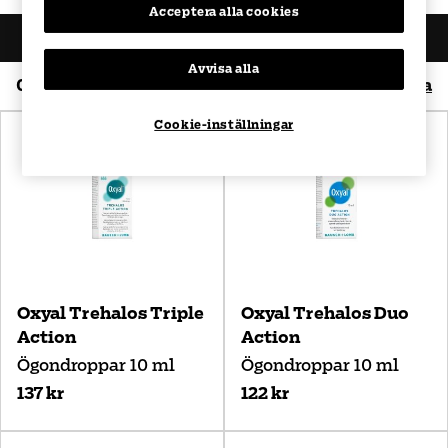
Acceptera alla cookies
Filtrera produkter
Avvisa alla
0
-
4
av
4
Produkter
Sortera
Cookie-inställningar
Bästsäljare
Namn (A-Ö)
Namn (Ö-A)
Pris (Lågt till högt)
Pris (Högt till lågt)
Oxyal Trehalos Triple
Oxyal Trehalos Duo
Action
Action
Ögondroppar 10 ml
Ögondroppar 10 ml
137 kr
122 kr