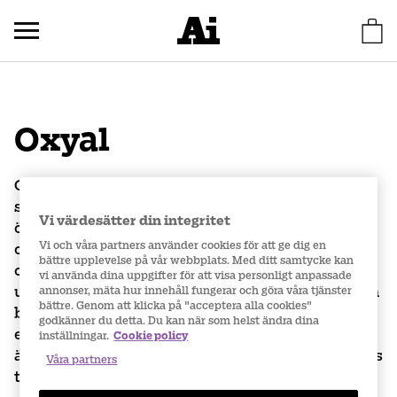
Oxyal
Oxyal är en produktserie från Bausch & Lomb
som erbjuder olika lösningar för dig med torra
Vi värdesätter din integritet
ögon, från enklare återfuktning till mer
Vi och våra partners använder cookies för att ge dig en
omfattande vård. Serien innefattar återfuktande
bättre upplevelse på vår webbplats. Med ditt samtycke kan
och smörjande ögondroppar samt vårdande gel,
vi använda dina uppgifter för att visa personligt anpassade
utvecklade för att stödja tårfilmens funktion och
annonser, mäta hur innehåll fungerar och göra våra tjänster
bättre. Genom att klicka på "acceptera alla cookies"
bidra till komfort när ögonen känns torra, trötta
godkänner du detta. Du kan när som helst ändra dina
eller irriterade under dagen. Oxyal-produkterna
inställningar.
Cookie policy
är anpassade efter olika behov och kan användas
Våra partners
tillsammans med kontaktlinser.