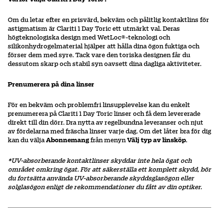
Om du letar efter en prisvärd, bekväm och pålitlig kontaktlins för
astigmatism är Clariti 1 Day Toric ett utmärkt val. Deras
högteknologiska design med WetLoc®-teknologi och
silikonhydrogelmaterial hjälper att hålla dina ögon fuktiga och
förser dem med syre. Tack vare den toriska designen får du
dessutom skarp och stabil syn oavsett dina dagliga aktiviteter.
Prenumerera på dina linser
För en bekväm och problemfri linsupplevelse kan du enkelt
prenumerera på Clariti 1 Day Toric linser och få dem levererade
direkt till din dörr. Dra nytta av regelbundna leveranser och njut
av fördelarna med fräscha linser varje dag. Om det låter bra för dig
kan du välja
Abonnemang
från menyn
Välj typ av linsköp
.
*UV-absorberande kontaktlinser skyddar inte hela ögat och
området omkring ögat. För att säkerställa ett komplett skydd, bör
du fortsätta använda UV-absorberande skyddsglasögon eller
solglasögon enligt de rekommendationer du fått av din optiker.