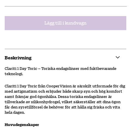
Lägg till i kundvagn
Beskrivning
Clariti 1 Day Toric – Toriska endagslinser med fuktbevarande
teknologi.
Clariti 1 Day Toric från CooperVision är särskilt utformade för dig
med astigmatism och erbjuder både skarp syn och hög komfort
samt främjar god ögonhälsa. Dessa toriska endagslinser är
tillverkade av silikonhydrogel, vilket säkerställer att dina ögon
får den syretillförsel de behöver för att hålla sig friska och vita
hela dagen.
Huvudegenskaper