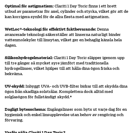
Optimal för astigmatism:
Clariti 1 Day Toric finns i ett brett
utbud av parametrar för axel, cylinder och styrka, vilket gör att de
kan korrigera synfel för de allra flesta med astigmatism.
WetLoc®-teknologi för effektivt fuktbevarande:
Denna
avancerade teknologi säkerställer att linserna naturligt binder
vattenmolekyler till linsytan, vilket ger en behaglig känsla hela
dagen.
Silikonhydrogelmaterial:
Clariti 1 Day Toric släpper igenom upp
till tre gånger så mycket syre jämfört med traditionella
hydrogellinser, vilket hjälper till att hålla dina ögon friska och
bekväma.
UV-skydd:
Inbyggt UVA- och UVB-filter bidrar till att skydda dina
ögon från skadliga solstrålar. Komplettera dock alltid med
solglasögon för fullständigt skydd.*
Dagligt bytesschema:
Engångslinser som byts ut varje dag för en
hygienisk och enkel linsupplevelse utan behov av rengöring och
förvaring.
Varför välja Clariti 1 Day Toric?