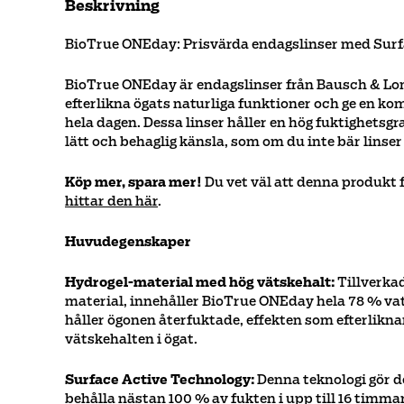
Beskrivning
BioTrue ONEday: Prisvärda endagslinser med Surfa
BioTrue ONEday är endagslinser från Bausch & Lom
efterlikna ögats naturliga funktioner och ge en k
hela dagen. Dessa linser håller en hög fuktighetsgr
lätt och behaglig känsla, som om du inte bär linser 
Köp mer, spara mer!
Du vet väl att denna produkt 
hittar den här
.
Huvudegenskaper
Hydrogel-material med hög vätskehalt:
Tillverkad
material, innehåller BioTrue ONEday hela 78 % vatt
håller ögonen återfuktade, effekten som efterlikna
vätskehalten i ögat.
Surface Active Technology:
Denna teknologi gör de
behålla nästan 100 % av fukten i upp till 16 timmar