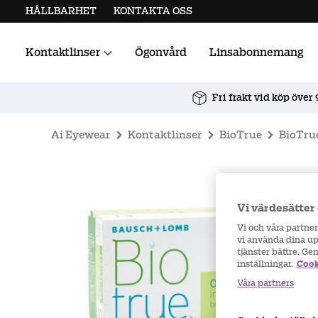
HÅLLBARHET
KONTAKTA OSS
Kontaktlinser
Ögonvård
Linsabonnemang
Alla kontaktlinser
Linstillbehör
Fri frakt vid köp över 
Ai Eyewear
Kontaktlinser
BioTrue
BioTru
Vi värdesätter 
Vi och våra partne
vi använda dina upp
tjänster bättre. Ge
inställningar.
Cook
Våra partners