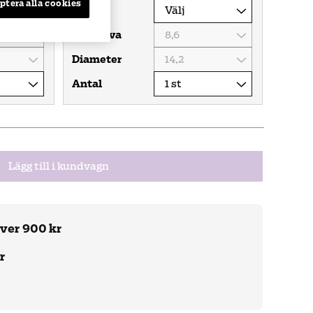
ptera alla cookies
Styrka
Baskurva
Diameter
Antal
Lägg till i kundvagn
över 900 kr
r