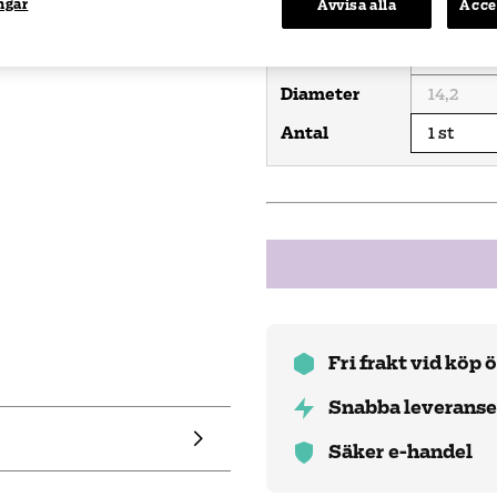
ngar
Avvisa alla
Acce
Styrka
Baskurva
Diameter
Antal
Fri frakt vid köp 
Snabba leveranse
Säker e-handel