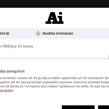
900 kr
Snabba leveranser
e ONEday 30 linser
Styckköp
din integritet
rs använder cookies för att ge dig en bättre upplevelse på vår webbplats. M
gifter för att visa personligt anpassade annonser, mäta hur innehåll funge
nom att klicka på "acceptera alla cookies" godkänner du detta. Du kan när 
ie policy
Höger öga