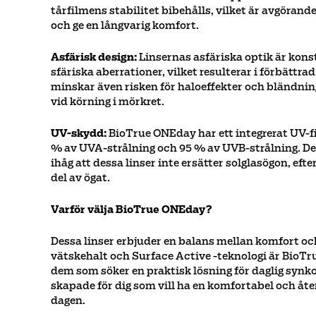
tårfilmens stabilitet bibehålls, vilket är avgörande
och ge en långvarig komfort.
Asfärisk design:
Linsernas asfäriska optik är kons
sfäriska aberrationer, vilket resulterar i förbättr
minskar även risken för haloeffekter och bländning,
vid körning i mörkret.
UV-skydd:
BioTrue ONEday har ett integrerat UV-fi
% av UVA-strålning och 95 % av UVB-strålning. De
ihåg att dessa linser inte ersätter solglasögon, ef
del av ögat.
Varför välja BioTrue ONEday?
Dessa linser erbjuder en balans mellan komfort oc
vätskehalt och Surface Active -teknologi är BioTr
dem som söker en praktisk lösning för daglig synko
skapade för dig som vill ha en komfortabel och åt
dagen.