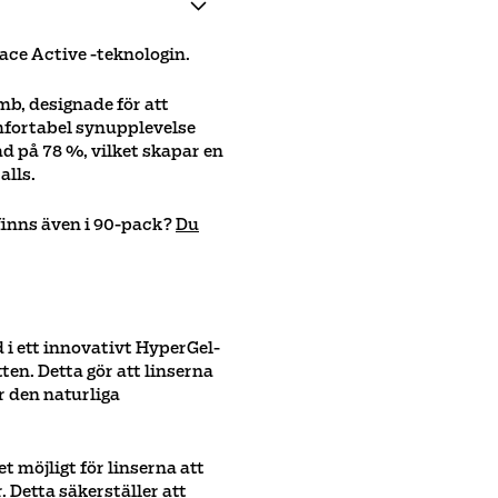
ce Active -teknologin.
b, designade för att
omfortabel synupplevelse
ad på 78 %, vilket skapar en
alls.
finns även i 90-pack?
Du
 i ett innovativt HyperGel-
en. Detta gör att linserna
r den naturliga
t möjligt för linserna att
. Detta säkerställer att