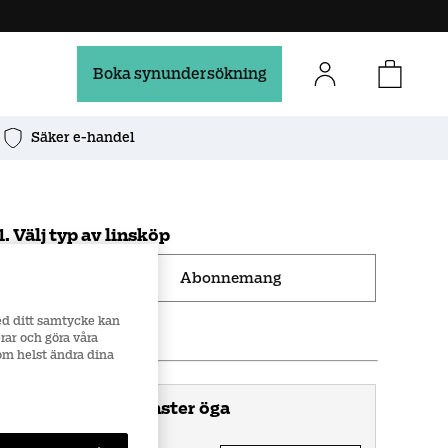
Boka synundersökning
Säker e-handel
1.
Välj typ av linsköp
Abonnemang
ed ditt samtycke kan
2
.
Fyll i recept
rar och göra våra
som helst ändra dina
Vänster öga