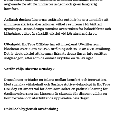
avgörande för att förhindra torra ögon och ge en långvarig
komfort.
Asfärisk design:
Linsernas asfäriska optik är konstruerad för att
minimera sfäriska aberrationer, vilket resulterar i förbättrad
synskärpa. Denna design minskar även risken för haloeffekter och
bländning, vilket är särskilt viktigt vid körning i mörkret.
UV-skydd:
BioTrue ONEday har ett integrerat UV-filter som
blockerar över 50 % av UVA-strålning och 95 % av UVB-strålning.
Det är dock viktigt att komma ihåg att dessa linser inte ersätter
solglasögon, eftersom de endast skyddar en del av ögat.
Varför välja BioTrue ONEday?
Dessa linser erbjuder en balans mellan komfort och innovation.
Med sin höga vätskehalt och Surface Active -teknologi är BioTrue
ONEday ett smart val för dem som söker en praktisk lösning för
daglig synkorrigering. Linserna är skapade för dig som vill ha en
komfortabel och återfuktande upplevelse hela dagen.
Enkel och hygienisk användning