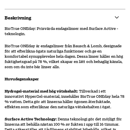
Beskrivning
BioTrue ONEday: Prisvärda endagslinser med Surface Active -
teknologin.
BioTrue ONEday är endagslinser från Bausch & Lomb, designade
för att efterlikna ögats naturliga funktioner och ge en
komfortabel synupplevelse hela dagen. Dessa linser håller en hög
fuktighetsgrad på 78 %, vilket skapar en lätt och behaglig känsla,
som om du inte bär linser alls.
Huvudegenskaper
Hydrogel-material med hög vätskehalt:
Tillverkad i ett
innovativt HyperGel-material, innehåller BioTrue ONEday hela 78
% vatten. Detta gör att linserna håller ögonen återfuktade,
effekten som efterliknar den naturliga vätskehalten i ögat.
Surface Active Technology:
Denna teknologi gör det möjligt för
linserna att behålla nästan 100 % av fukten i upp till 16 timmar.
Detta säkerställer att tårfilmens stabilitet bibehålls, vilket är