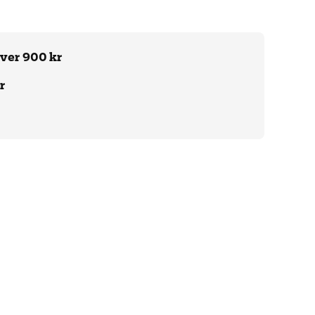
över 900 kr
r