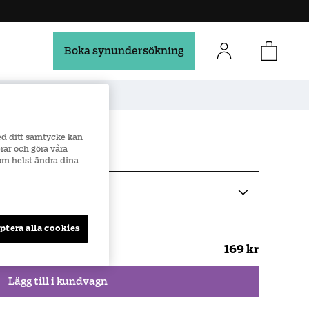
Boka synundersökning
Säker e-handel
ed ditt samtycke kan
rar och göra våra
som helst ändra dina
ar
ptera alla cookies
169 kr
Lägg till i kundvagn