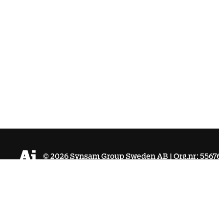
©
2026
Synsam Group Sweden AB | Org.nr: 5567
Köpvillkor
Integritetspolicy
Cookies
Tillgänglighet