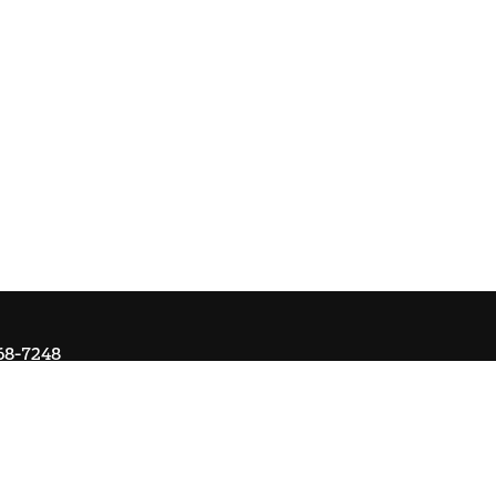
68-7248
Om Ai
Kontakta oss
Ångra köp
Registrera retur
Cookie-ins