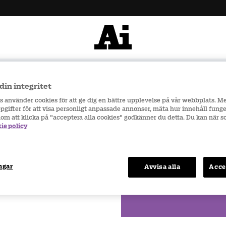
900 kr
Snabba leveranser
din integritet
onspray 10 ml
rs använder cookies för att ge dig en bättre upplevelse på vår webbplats. M
gifter för att visa personligt anpassade annonser, mäta hur innehåll funge
Antal
nom att klicka på "acceptera alla cookies" godkänner du detta. Du kan när 
ie policy
Skickas inom
2-3
vardag
ngar
Avvisa alla
Acce
Totalt
: