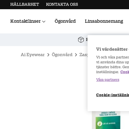
HÅLLBARHET
KONTAKTA OSS
Kontaktlinser
Ögonvård
Linsabonnemang
Alla kontaktlinser
Linstillbehör
Fri frakt vid köp över 
Vi värdesätter 
Ai Eyewear
Ögonvård
Zaspray
ZASPRAY Ög
Vi och våra partne
vi använda dina upp
tjänster bättre. Ge
inställningar.
Cook
Våra partners
Cookie-inställni