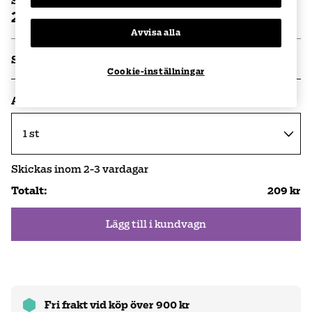
Styckpris
209 kr
Avvisa alla
Specifikationer
Cookie-inställningar
Antal
Skickas inom
2-3
vardagar
Totalt
:
209 kr
Lägg till i kundvagn
Fri frakt vid köp över 900 kr