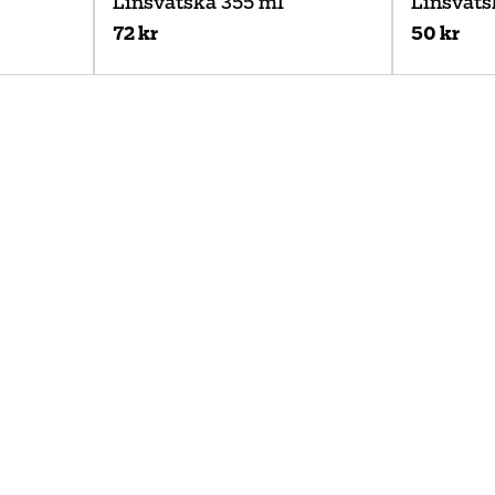
Linsvätska 355 ml
Linsväts
72 kr
50 kr