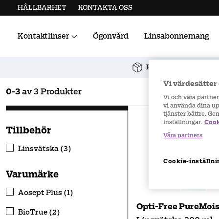
HÅLLBARHET
KONTAKTA OSS
Kontaktlinser
Ögonvård
Linsabonnemang
Alla kontaktlinser
Linstillbehör
Fri frakt vid köp över 
Vi värdesätter 
0
-
3
av
3
Produkter
Vi och våra partne
vi använda dina upp
tjänster bättre. Ge
inställningar.
Cook
Tillbehör
Våra partners
Linsvätska (3)
Cookie-inställni
Varumärke
Aosept Plus (1)
Opti-Free PureMois
BioTrue (2)