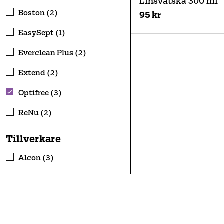
Linsvätska 300 ml
Boston (2)
95 kr
EasySept (1)
Everclean Plus (2)
Extend (2)
Optifree (3)
ReNu (2)
Tillverkare
Alcon (3)