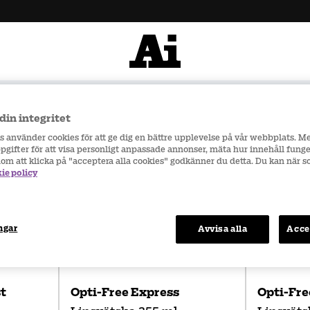
900 kr
Snabba leveranser
din integritet
rs använder cookies för att ge dig en bättre upplevelse på vår webbplats. M
gifter för att visa personligt anpassade annonser, mäta hur innehåll funge
nom att klicka på "acceptera alla cookies" godkänner du detta. Du kan när 
ie policy
ngar
Avvisa alla
Acce
P
t
Opti-Free Express
Opti-Fre