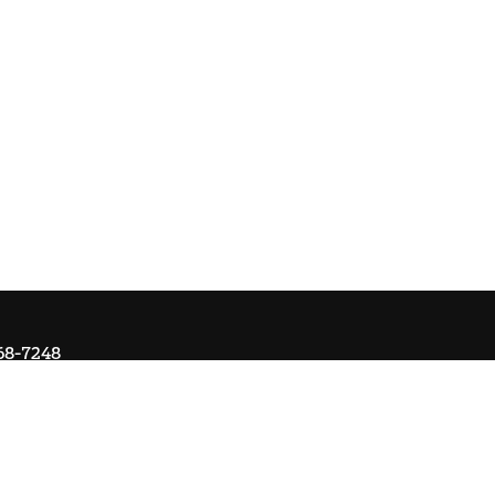
68-7248
Om Ai
Kontakta oss
Ångra köp
Registrera retur
Cookie-ins