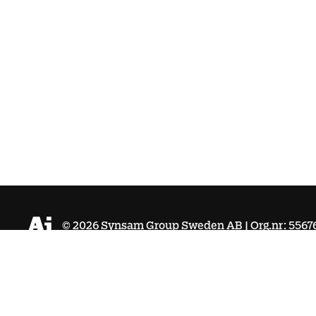
©
2026
Synsam Group Sweden AB | Org.nr: 5567
Köpvillkor
Integritetspolicy
Cookies
Tillgänglighet