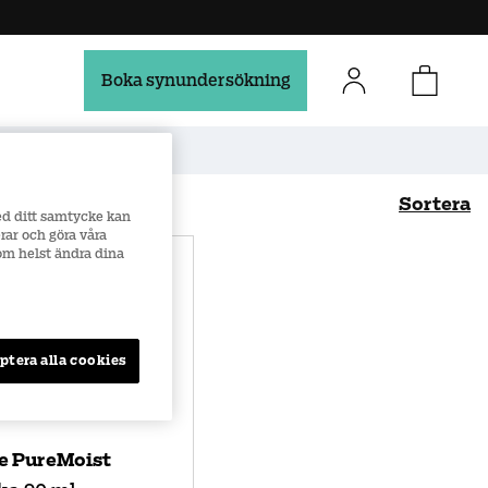
Boka synundersökning
Säker e-handel
Sortera
ed ditt samtycke kan
rar och göra våra
som helst ändra dina
Bästsäljare
Namn (A-Ö)
Namn (Ö-A)
Pris (Lågt till högt)
ptera alla cookies
ris (Högt till lågt)
e PureMoist