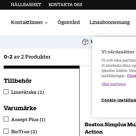
HÅLLBARHET
KONTAKTA OSS
Kontaktlinser
Ögonvård
Linsabonnemang
Alla kontaktlinser
Linstillbehör
Fri frakt vid köp över 
Vi värdesätter 
0
-
2
av
2
Produkter
Vi och våra partne
vi använda dina upp
tjänster bättre. Ge
inställningar.
Cook
Tillbehör
Våra partners
Linsvätska (2)
Cookie-inställni
Varumärke
Aosept Plus (1)
Boston Simplus Mul
Action
BioTrue (2)