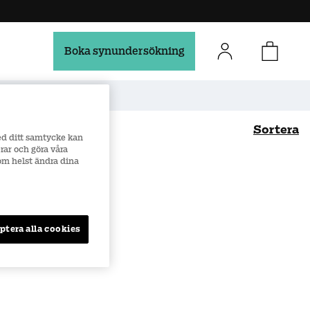
Boka synundersökning
Säker e-handel
Sortera
ed ditt samtycke kan
rar och göra våra
som helst ändra dina
Bästsäljare
Namn (A-Ö)
Namn (Ö-A)
Pris (Lågt till högt)
ptera alla cookies
ris (Högt till lågt)