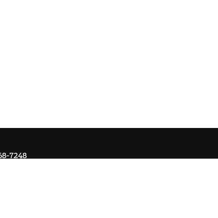
68-7248
Om Ai
Kontakta oss
Ångra köp
Registrera retur
Cookie-ins