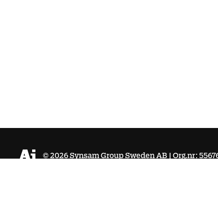
©
2026
Synsam Group Sweden AB | Org.nr: 5567
Köpvillkor
Integritetspolicy
Cookies
Tillgänglighet