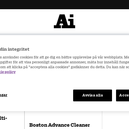
900 kr
Snabba leveranser
din integritet
rs använder cookies för att ge dig en bättre upplevelse på vår webbplats. M
gifter för att visa personligt anpassade annonser, mäta hur innehåll funge
nom att klicka på "acceptera alla cookies" godkänner du detta. Du kan när 
ie policy
ngar
Avvisa alla
Acce
P
ti-
Boston Advance Cleaner