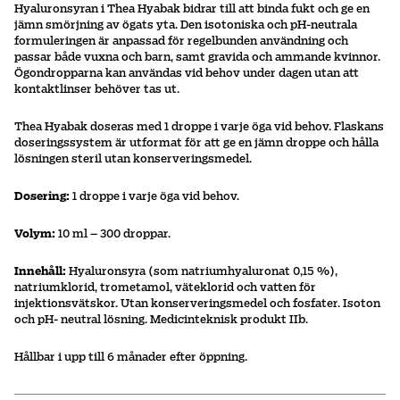
Hyaluronsyran i Thea Hyabak bidrar till att binda fukt och ge en
jämn smörjning av ögats yta. Den isotoniska och pH-neutrala
formuleringen är anpassad för regelbunden användning och
passar både vuxna och barn, samt gravida och ammande kvinnor.
Ögondropparna kan användas vid behov under dagen utan att
kontaktlinser behöver tas ut.
Thea Hyabak doseras med 1 droppe i varje öga vid behov. Flaskans
doseringssystem är utformat för att ge en jämn droppe och hålla
lösningen steril utan konserveringsmedel.
Dosering:
1 droppe i varje öga vid behov.
Volym:
10 ml – 300 droppar.
Innehåll:
Hyaluronsyra (som natriumhyaluronat 0,15 %),
natriumklorid, trometamol, väteklorid och vatten för
injektionsvätskor. Utan konserveringsmedel och fosfater. Isoton
och pH- neutral lösning. Medicinteknisk produkt IIb.
Hållbar i upp till 6 månader efter öppning.