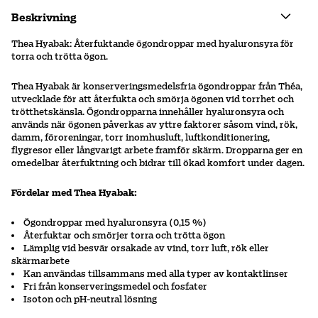
Beskrivning
Thea Hyabak: Återfuktande ögondroppar med hyaluronsyra för
torra och trötta ögon.
Thea Hyabak är konserveringsmedelsfria ögondroppar från Théa,
utvecklade för att återfukta och smörja ögonen vid torrhet och
trötthetskänsla. Ögondropparna innehåller hyaluronsyra och
används när ögonen påverkas av yttre faktorer såsom vind, rök,
damm, föroreningar, torr inomhusluft, luftkonditionering,
flygresor eller långvarigt arbete framför skärm. Dropparna ger en
omedelbar återfuktning och bidrar till ökad komfort under dagen.
Fördelar med Thea Hyabak:
Ögondroppar med hyaluronsyra (0,15 %)
Återfuktar och smörjer torra och trötta ögon
Lämplig vid besvär orsakade av vind, torr luft, rök eller
skärmarbete
Kan användas tillsammans med alla typer av kontaktlinser
Fri från konserveringsmedel och fosfater
Isoton och pH-neutral lösning