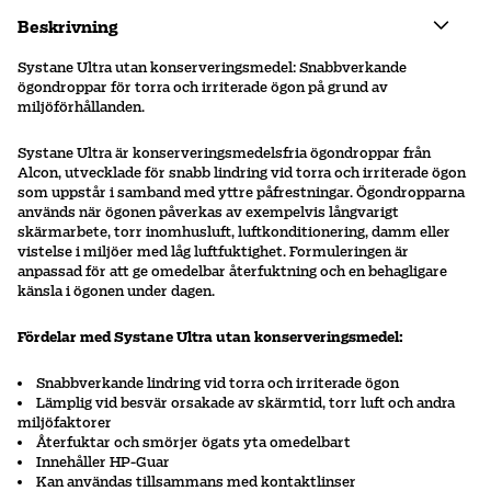
Beskrivning
Systane Ultra utan konserveringsmedel: Snabbverkande
ögondroppar för torra och irriterade ögon på grund av
miljöförhållanden.
Systane Ultra är konserveringsmedelsfria ögondroppar från
Alcon, utvecklade för snabb lindring vid torra och irriterade ögon
som uppstår i samband med yttre påfrestningar. Ögondropparna
används när ögonen påverkas av exempelvis långvarigt
skärmarbete, torr inomhusluft, luftkonditionering, damm eller
vistelse i miljöer med låg luftfuktighet. Formuleringen är
anpassad för att ge omedelbar återfuktning och en behagligare
känsla i ögonen under dagen.
Fördelar med Systane Ultra utan konserveringsmedel:
Snabbverkande lindring vid torra och irriterade ögon
Lämplig vid besvär orsakade av skärmtid, torr luft och andra
miljöfaktorer
Återfuktar och smörjer ögats yta omedelbart
Innehåller HP-Guar
Kan användas tillsammans med kontaktlinser