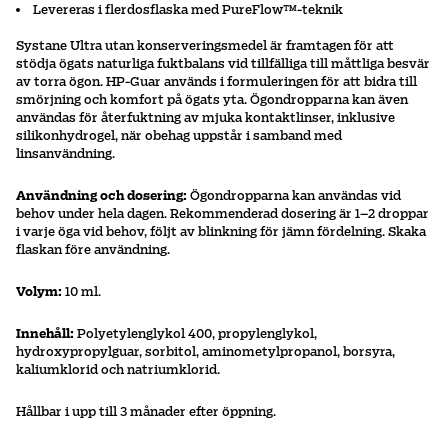
Levereras i flerdosflaska med PureFlow™-teknik
Systane Ultra utan konserveringsmedel är framtagen för att
stödja ögats naturliga fuktbalans vid tillfälliga till måttliga besvär
av torra ögon. HP-Guar används i formuleringen för att bidra till
smörjning och komfort på ögats yta. Ögondropparna kan även
användas för återfuktning av mjuka kontaktlinser, inklusive
silikonhydrogel, när obehag uppstår i samband med
linsanvändning.
Användning och dosering:
Ögondropparna kan användas vid
behov under hela dagen. Rekommenderad dosering är 1–2 droppar
i varje öga vid behov, följt av blinkning för jämn fördelning. Skaka
flaskan före användning.
Volym:
10 ml.
Innehåll:
Polyetylenglykol 400, propylenglykol,
hydroxypropylguar, sorbitol, aminometylpropanol, borsyra,
kaliumklorid och natriumklorid.
Hållbar i upp till 3 månader efter öppning.