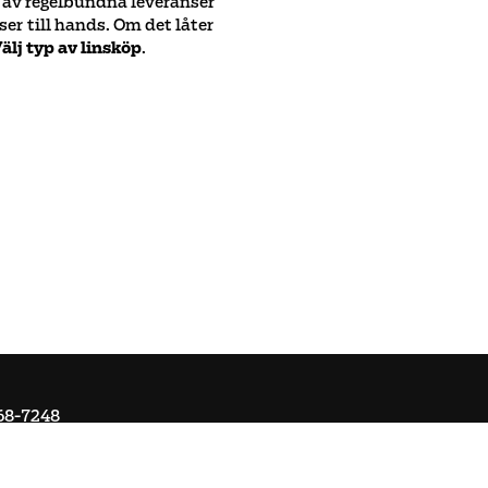
ta av regelbundna leveranser
ser till hands. Om det låter
älj typ av linsköp
.
68-7248
Om Ai
Kontakta oss
Ångra köp
Registrera retur
Cookie-ins