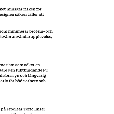
lket minskar risken för
esignen säkerställer att
l som minimerar protein- och
h bekväm användarupplevelse,
igmatism som söker en
k vare den fuktbindande PC
de bra syn och långvarig
rnativ för både arbete och
 på Proclear Toric linser