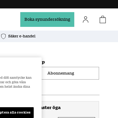
Boka synundersökning
Säker e-handel
1.
Välj typ av linsköp
Abonnemang
ed ditt samtycke kan
rar och göra våra
som helst ändra dina
2
.
Fyll i recept
Vänster öga
ptera alla cookies