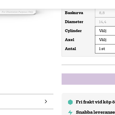
Styrka
Baskurva
Diameter
Cylinder
Axel
Antal
Fri frakt vid köp 
Snabba leveranse