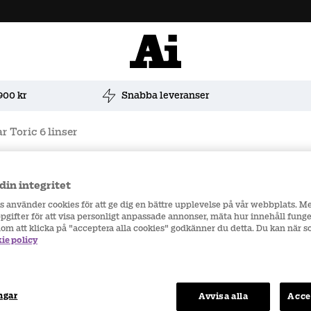
900 kr
Snabba leveranser
r Toric 6 linser
din integritet
Styckköp
rs använder cookies för att ge dig en bättre upplevelse på vår webbplats. M
gifter för att visa personligt anpassade annonser, mäta hur innehåll funge
nom att klicka på "acceptera alla cookies" godkänner du detta. Du kan när 
ie policy
Höger öga
ngar
Avvisa alla
Acce