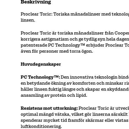
Beskrivning
Proclear Toric: Toriska månadslinser med teknolog
linsen.
Proclear Toric är toriska månadslinser från Cooper
korrigera astigmatism och ge tydlig syn hela dagen
patenterade PC Technology™ erbjuder Proclear Tor
även för personer med torra ögon.
Huvudegenskaper
PC Technology™:
Den innovativa teknologin binder 
en betydande ökning av komforten och minskar ris
håller linsen fuktig längre och skapar en skyddan
ansamling av protein och lipid.
Resistens mot uttorkning:
Proclear Toric är utveck
optimal mängd vätska, vilket gör linserna särskilt
spenderar mycket tid framför skärmar eller vistas
luftkonditionering.