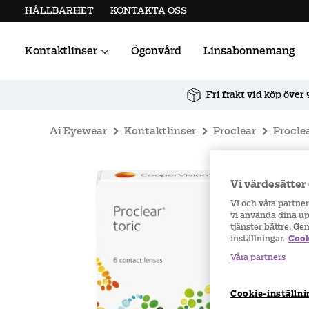
HÅLLBARHET
KONTAKTA OSS
Kontaktlinser
Ögonvård
Linsabonnemang
Alla kontaktlinser
Linstillbehör
Fri frakt vid köp över 
Ai Eyewear
Kontaktlinser
Proclear
Proclea
Vi värdesätter 
Vi och våra partne
vi använda dina upp
tjänster bättre. Ge
inställningar.
Cook
Våra partners
Cookie-inställni