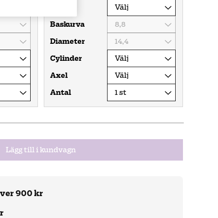
Styrka
Baskurva
Diameter
Cylinder
Axel
Antal
Lägg till i kundvagn
över 900 kr
r