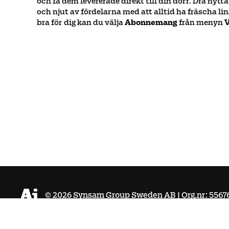
och få dem levererade direkt till din dörr. Dra nyt
och njut av fördelarna med att alltid ha fräscha lin
bra för dig kan du välja
Abonnemang
från menyn
V
©
2026
Synsam Group Sweden AB | Org.nr: 5567
Köpvillkor
Integritetspolicy
Cookies
Tillgänglighet