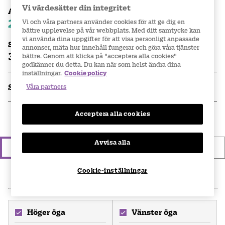
Vi värdesätter din integritet
Abonnemangspris
299 kr
Vi och våra partners använder cookies för att ge dig en
per ask
bättre upplevelse på vår webbplats. Med ditt samtycke kan
vi använda dina uppgifter för att visa personligt anpassade
Styckpris
annonser, mäta hur innehåll fungerar och göra våra tjänster
385 kr
bättre. Genom att klicka på "acceptera alla cookies"
per ask
godkänner du detta. Du kan när som helst ändra dina
inställningar.
Cookie policy
Våra partners
Specifikationer
Acceptera alla cookies
1.
Välj typ av linsköp
Avvisa alla
Styckköp
Abonnemang
Cookie-inställningar
2
.
Fyll i recept
Höger öga
Vänster öga