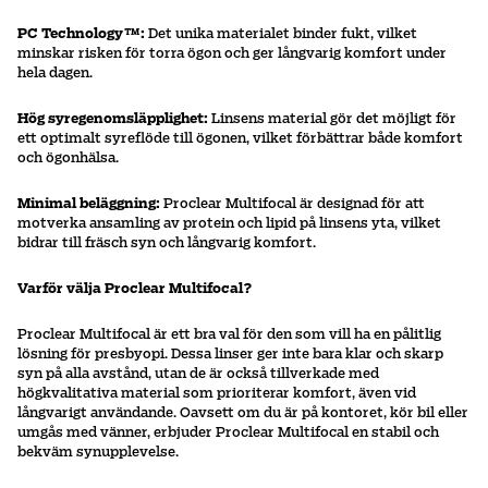
PC Technology™:
Det unika materialet binder fukt, vilket
minskar risken för torra ögon och ger långvarig komfort under
hela dagen.
Hög syregenomsläpplighet:
Linsens material gör det möjligt för
ett optimalt syreflöde till ögonen, vilket förbättrar både komfort
och ögonhälsa.
Minimal beläggning:
Proclear Multifocal är designad för att
motverka ansamling av protein och lipid på linsens yta, vilket
bidrar till fräsch syn och långvarig komfort.
Varför välja Proclear Multifocal?
Proclear Multifocal är ett bra val för den som vill ha en pålitlig
lösning för presbyopi. Dessa linser ger inte bara klar och skarp
syn på alla avstånd, utan de är också tillverkade med
högkvalitativa material som prioriterar komfort, även vid
långvarigt användande. Oavsett om du är på kontoret, kör bil eller
umgås med vänner, erbjuder Proclear Multifocal en stabil och
bekväm synupplevelse.