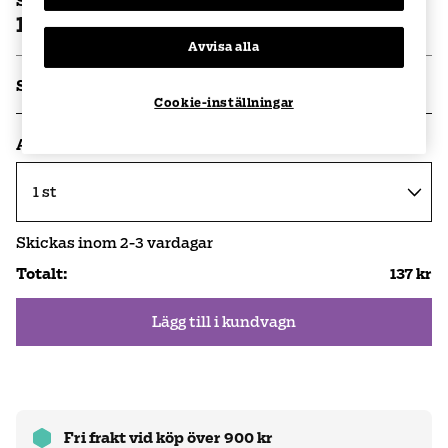
Styckpris
137 kr
Avvisa alla
Specifikationer
Cookie-inställningar
Antal
Skickas inom
2-3
vardagar
Totalt
:
137 kr
Lägg till i kundvagn
Fri frakt vid köp över 900 kr