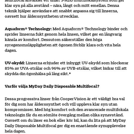
Multifocal använder ett unikt 3-ADD multifokalsystem som ger
klar syn på alla avstånd – nära, långt och mitt emellan. Denna
teknik hjälper användare att snabbt anpassa sig till linserna,
oavsett hur ålderssyntheten utvecklas.
Aquaform® Technology:
Med Aquaform® Technology binder och
sprider linserna fukt genom hela linsen, vilket ger en långvarig
känsla av komfort. Dessutom säkerställer den höga
syregenomsläppligheten att ögonen förblir klara och vita hela
dagen.
UV-skydd:
Linserna erbjuder ett inbyggt UV-skydd som blockerar
85% av UVA-strålar och 96% av UVB-strålar, vilket bidrar till att
skydda din ögonhälsa på lång sikt.*
Varför välja MyDay Daily Disposable Multifocal?
Dessa progressiva linser från CooperVision är ett väldigt bra val
för dig som har ålderssynthet och vill uppleva klar syn utan
kompromisser. Med hög komfort och den avancerade multifokala
teknologin får du en sömlös övergång mellan olika synavstånd.
Oavsett om du läser en bok eller kör bil, kan du lita på att MyDay
Daily Disposable Multifocal ger dig en enastående synupplevelse
hela dagen.