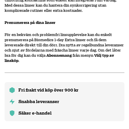
tillförlitlig kontaktlins som enkelt kan integreras i din vardag.
Med dessa linser kan du hantera din synkorrigering utan
komplicerade rutiner eller extra kostnader.
Prenumerera på dina linser
För en bekväm och problemfri linsupplevelse kan du enkelt
prenumerera på Biomedics 1-day Extra linser och få dem
levererade direkt till din dörr. Dra nytta av regelbundna leveranser
och njut av fördelarna med fräscha linser varje dag. Om det låter
bra för dig kan du välja
Abonnemang
från menyn
Välj typ av
linsköp
.
Fri frakt vid köp över 900 kr
Snabba leveranser
Säker e-handel