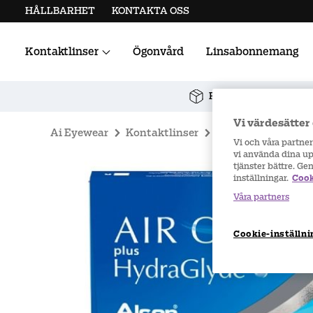
HÅLLBARHET
KONTAKTA OSS
Kontaktlinser
Ögonvård
Linsabonnemang
Alla kontaktlinser
Linstillbehör
Fri frakt vid köp över 
Vi värdesätter 
Ai Eyewear
Kontaktlinser
Air Optix
Air Op
Vi och våra partne
vi använda dina upp
tjänster bättre. Ge
inställningar.
Cook
Våra partners
Cookie-inställni