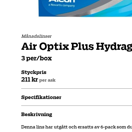
Månadslinser
Air Optix Plus Hydra
3 per/box
Styckpris
211 kr
per ask
Specifikationer
Beskrivning
Denna lins har utgått och ersatts av 6-pack som d