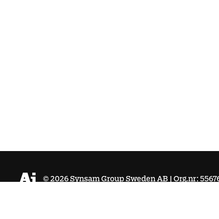
©
2026
Synsam Group Sweden AB | Org.nr: 5567
Köpvillkor
Integritetspolicy
Cookies
Tillgänglighet