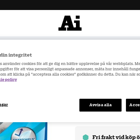
900 kr
Snabba leveranser
din integritet
tix Plus Hydraglyde 3 per/box
rs använder cookies för att ge dig en bättre upplevelse på vår webbplats. M
gifter för att visa personligt anpassade annonser, mäta hur innehåll funge
nom att klicka på "acceptera alla cookies" godkänner du detta. Du kan när 
ie policy
Produkten är tyvärr tillfä
kort!
ngar
Avvisa alla
Acce
Fri frakt vid köp 