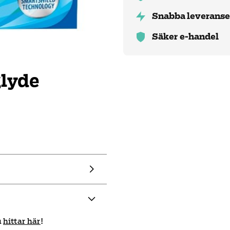
Snabba leveranse
Säker e-handel
glyde
u
hittar här
!