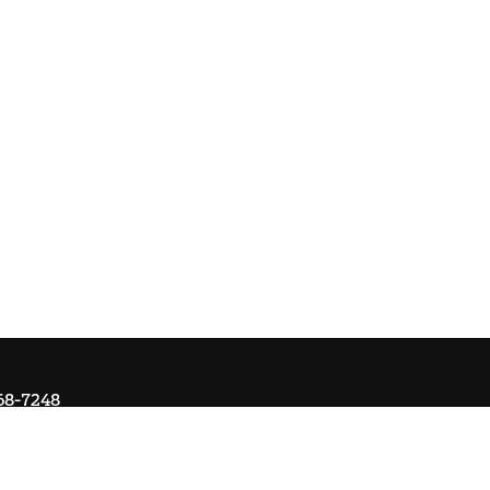
68-7248
Om Ai
Kontakta oss
Ångra köp
Registrera retur
Cookie-ins