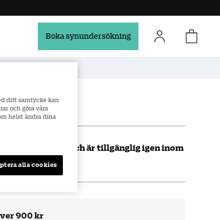
Boka synundersökning
Säker e-handel
ed ditt samtycke kan
rar och göra våra
som helst ändra dina
lligt slut i lager och är tillgänglig igen inom
ptera alla cookies
över 900 kr