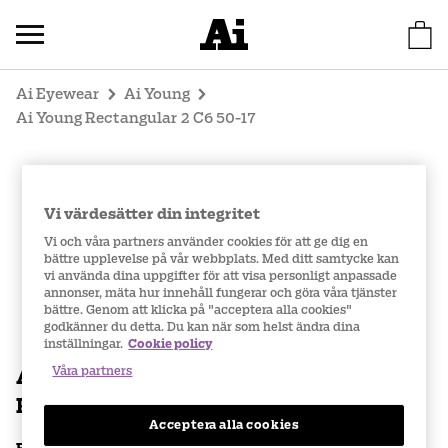
Ai Eyewear
Ai Young
Ai Young Rectangular 2 C6 50-17
Vi värdesätter din integritet
Vi och våra partners använder cookies för att ge dig en
bättre upplevelse på vår webbplats. Med ditt samtycke kan
vi använda dina uppgifter för att visa personligt anpassade
annonser, mäta hur innehåll fungerar och göra våra tjänster
bättre. Genom att klicka på "acceptera alla cookies"
godkänner du detta. Du kan när som helst ändra dina
inställningar.
Cookie policy
Ai Young
Våra partners
Rectangular 2 C6 50-17
Acceptera alla cookies