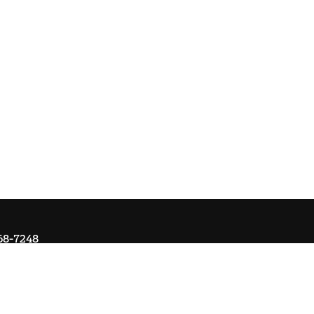
68-7248
Om Ai
Kontakta oss
Ångra köp
Registrera retur
Cookie-ins