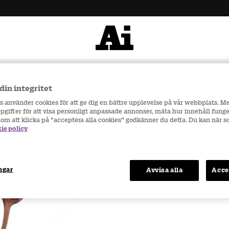
900 kr
Snabba leveranser
din integritet
 C27 50-17
rs använder cookies för att ge dig en bättre upplevelse på vår webbplats. M
gifter för att visa personligt anpassade annonser, mäta hur innehåll funge
nom att klicka på "acceptera alla cookies" godkänner du detta. Du kan när 
ie policy
Fri frakt vid köp 
Snabba leveranse
ngar
Avvisa alla
Acce
Säker e-handel