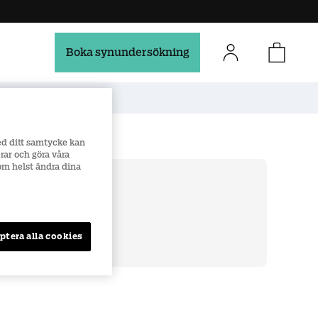
Boka synundersökning
Säker e-handel
ed ditt samtycke kan
rar och göra våra
som helst ändra dina
över 900 kr
r
ptera alla cookies