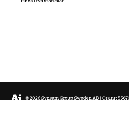
Finns i två storlekar.
©
2026
Synsam Group Sweden AB | Org.nr: 5567
Köpvillkor
Integritetspolicy
Cookies
Tillgänglighet