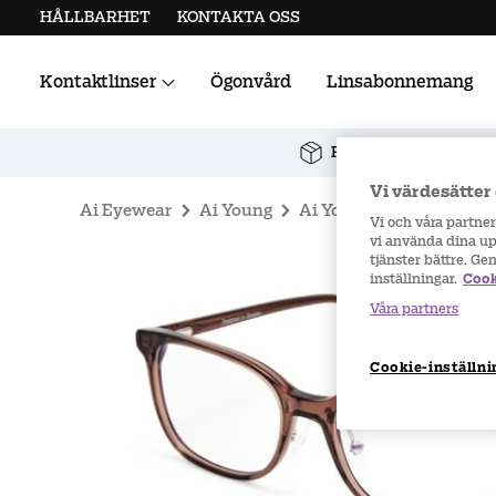
HÅLLBARHET
KONTAKTA OSS
Kontaktlinser
Ögonvård
Linsabonnemang
Alla kontaktlinser
Linstillbehör
Fri frakt vid köp över 
Vi värdesätter 
Ai Eyewear
Ai Young
Ai Young Rectangular 2
Vi och våra partne
vi använda dina upp
tjänster bättre. Ge
inställningar.
Cook
Våra partners
Cookie-inställni