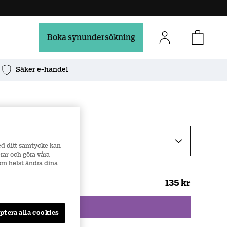
Boka synundersökning
Säker e-handel
ed ditt samtycke kan
rar och göra våra
som helst ändra dina
ar
135 kr
Lägg till i kundvagn
ptera alla cookies