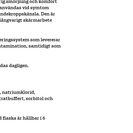
arig smörjning och komfort
an användas vid symtom
andekroppskänsla. Den är
 långvarigt skärmarbete
eringssystem som levererar
ntamination, samtidigt som
ndas dagligen.
, natriumklorid,
ratbuffert, sorbitol och
flaska är hållbar i 6