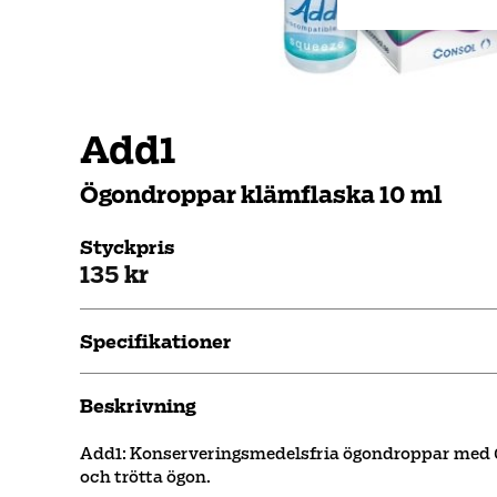
Add1
Ögondroppar klämflaska 10 ml
Styckpris
135 kr
Specifikationer
Beskrivning
Add1: Konserveringsmedelsfria ögondroppar med 0
och trötta ögon.