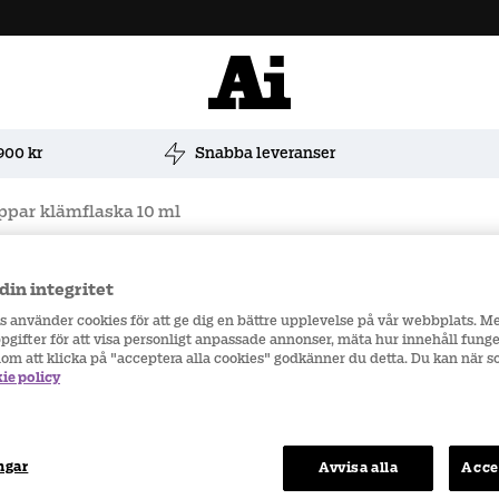
900 kr
Snabba leveranser
par klämflaska 10 ml
Antal
din integritet
rs använder cookies för att ge dig en bättre upplevelse på vår webbplats. M
gifter för att visa personligt anpassade annonser, mäta hur innehåll funge
nom att klicka på "acceptera alla cookies" godkänner du detta. Du kan när 
Skickas inom
2-3
vardag
ie policy
Totalt
:
ngar
Avvisa alla
Acce