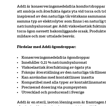
Add1 är konserveringsmedelsfria komfortdroppar f
att smörja och återfukta ögats yta vid torra och t
inspirerad av den naturliga tårvätskans sammansä
samma typ av elektrolyter som finns i en naturlig 
natriumhyaluronat ger Add1 viskoelastisk fuktning
torra ögon oavsett bakomliggande orsak. Produkt
mildare och mer uttalade besvär.
Fördelar med Add1 ögondroppar:
Konserveringsmedelsfria ögondroppar
Innehåller 0,21 % natriumhyaluronat
Viskoelastisk återfuktning av ögats yta
Främjar återställning av den naturliga tårfilme
Kan användas med kontaktlinser insatta
Kompatibel med alla typer av kontaktlinsmater
Preciserad dosering via pumpsystem
Utvecklad och producerad i Sverige
Add1 är en steril, isoton lösning som är framtagen f