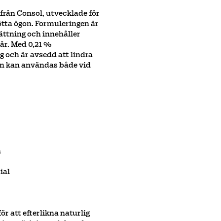
rån Consol, utvecklade för
rötta ögon. Formuleringen är
ttning och innehåller
tår. Med 0,21 %
 och är avsedd att lindra
en kan användas både vid
n
ial
ör att efterlikna naturlig