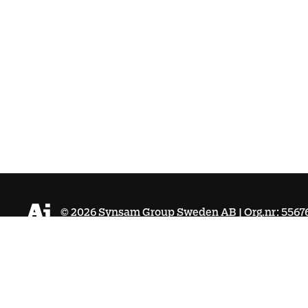
©
2026
Synsam Group Sweden AB | Org.nr: 5567
Köpvillkor
Integritetspolicy
Cookies
Tillgänglighet