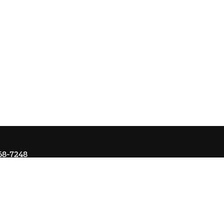
68-7248
Om Ai
Kontakta oss
Ångra köp
Registrera retur
Cookie-ins