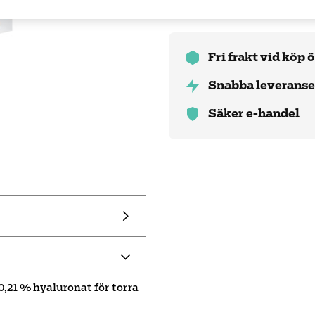
Fri frakt vid köp 
Snabba leveranse
Säker e-handel
,21 % hyaluronat för torra