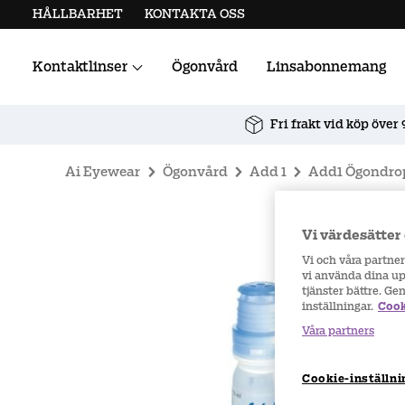
HÅLLBARHET
KONTAKTA OSS
Kontaktlinser
Ögonvård
Linsabonnemang
Alla kontaktlinser
Linstillbehör
Fri frakt vid köp över 
Ai Eyewear
Ögonvård
Add 1
Add1 Ögondrop
Vi värdesätter 
Vi och våra partne
vi använda dina upp
tjänster bättre. Ge
inställningar.
Cook
Våra partners
Cookie-inställni