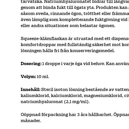
tårvätska. Natriumhyaluronatet bidrar till långv
genom att binda fukt till ögats yta. Produkten k
såsom sveda, rinnande ögon, trötthet eller främm
även lämplig som kompletterande fuktgivning vid
eller andra situationer som belastar ögonen.
Squeeze-klämflaskan är utrustad med ett dispens
komfortdroppar med fullständig säkerhet mot ko
lösningen hålls fri från konserveringsmedel.
Dosering:
1 droppe i varje öga vid behov. Kan anvä
Volym:
10 ml.
Innehåll:
Steril isoton lösning bestående av vatten
kaliumklorid, kalciumklorid, magnesiumklorid, cit
natriumhyaluronat (2,1 mg/ml).
Oöppnad förpackning har 3 års hållbarhet. Öppnad 
månader.