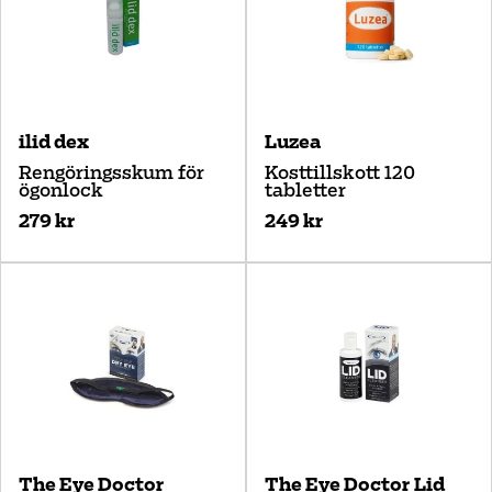
ilid dex
Luzea
Rengöringsskum för
Kosttillskott 120
ögonlock
tabletter
279 kr
249 kr
The Eye Doctor
The Eye Doctor Lid