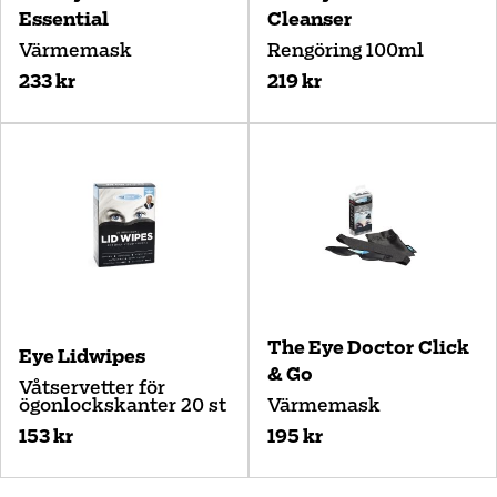
Essential
Cleanser
Värmemask
Rengöring 100ml
233 kr
219 kr
The Eye Doctor Click
Eye Lidwipes
& Go
Våtservetter för
ögonlockskanter 20 st
Värmemask
153 kr
195 kr