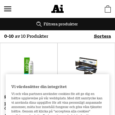
Filtrera produkter
0
-
10
av
10
Produkter
Sortera
Bästsäljare
Namn (A-Ö)
Namn (Ö-A)
Pris (Lågt till högt)
Pris (Högt till lågt)
Vi värdesätter din integritet
Vi och våra partners använder cookies för att ge dig en
The Eye Doctor
ilid dex Xtra
bättre upplevelse på vår webbplats. Med ditt samtycke kan
Premium
vi använda dina uppgifter för att visa personligt anpassade
Rengöringsskum för
annonser, mäta hur innehåll fungerar och göra våra tjänster
ögonlock
Värmemask
bättre. Genom att klicka på "acceptera alla cookies"