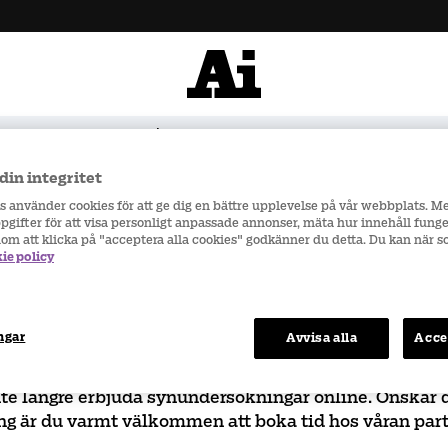
900 kr
Snabba leveranser
din integritet
rs använder cookies för att ge dig en bättre upplevelse på vår webbplats. M
gifter för att visa personligt anpassade annonser, mäta hur innehåll funge
 & glasögonrecept 
nom att klicka på "acceptera alla cookies" godkänner du detta. Du kan när 
ie policy
ngar
Avvisa alla
Acce
nte längre erbjuda synundersökningar online. Önskar 
g är du varmt välkommen att boka tid hos våran pa