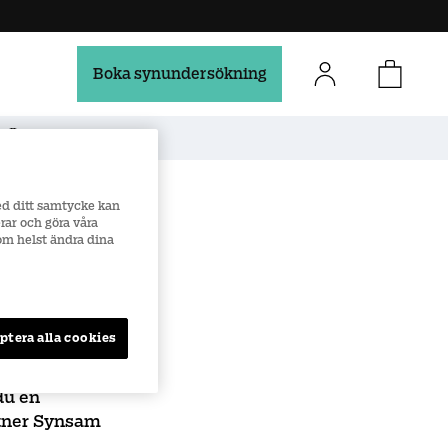
Boka synundersökning
Säker e-handel
ed ditt samtycke kan
rar och göra våra
online
som helst ändra dina
ptera alla cookies
du en
rtner Synsam