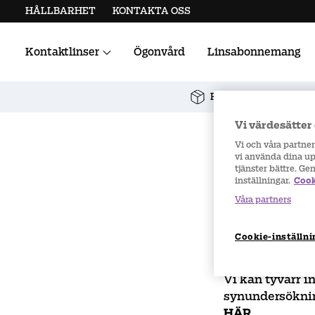
HÅLLBARHET
KONTAKTA OSS
Kontaktlinser
Ögonvård
Linsabonnemang
Alla kontaktlinser
Linstillbehör
Fri frakt vid köp över 
Vi värdesätter 
Vi och våra partne
vi använda dina upp
Lins-
tjänster bättre. Ge
inställningar.
Cook
Våra partners
Cookie-inställni
Vi kan tyvärr i
synundersöknin
HÄR
.